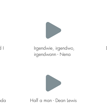
 I
Irgendwie, irgendwo,
irgendwann - Nena
ada
Half a man - Dean Lewis