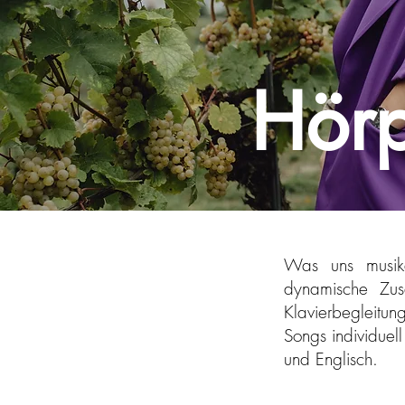
Hör
Was uns musika
dynamische Zus
Klavierbegleitung
Songs individuel
und Englisch.