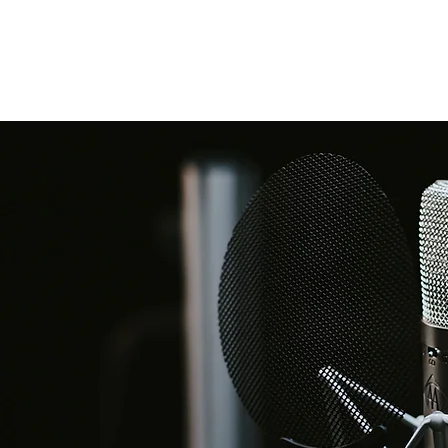
e
You raise me up - Josh Groban